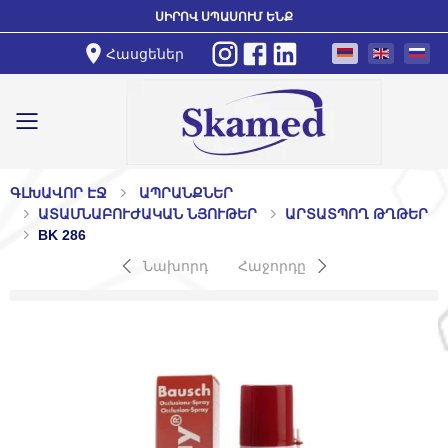
ՍԻՐՈՎ ՍՊԱՍՈՒՄ ԵՆՔ
Հասցեներ
Toggle mobile menu
ԳԼԽԱՎՈՐ ԷՋ
ԱՊՐԱՆՔՆԵՐ
ԱՏԱՄՆԱԲՈՒԺԱԿԱՆ ՆՅՈՒԹԵՐ
ԱՐՏԱՏՊՈՂ ԹՂԹԵՐ
BK 286
Նախորդ
Հաջորդը