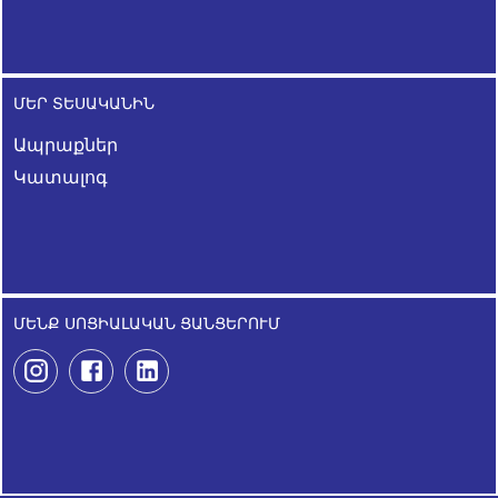
ՄԵՐ ՏԵՍԱԿԱՆԻՆ
Ապրաքներ
Կատալոգ
ՄԵՆՔ ՍՈՑԻԱԼԱԿԱՆ ՑԱՆՑԵՐՈՒՄ