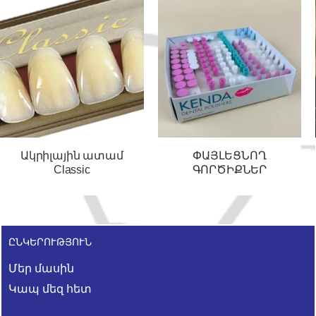
Ակրիլային ատամ
ՓԱՅԼԵՑՆՈՂ
Classic
ԳՈՐԾԻՔՆԵՐ
ԸՆԿԵՐՈՒԹՅՈՒՆ
Մեր մասին
Կապ մեզ հետ