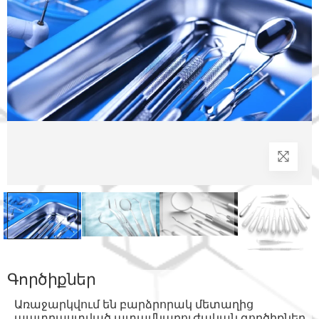
Գործիքներ
Առաջարկվում են բարձրորակ մետաղից
պատրաստված ատամնաբուժական գործիքներ,