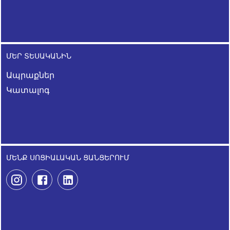
ՄԵՐ ՏԵՍԱԿԱՆԻՆ
Ապրաքներ
Կատալոգ
ՄԵՆՔ ՍՈՑԻԱԼԱԿԱՆ ՑԱՆՑԵՐՈՒՄ