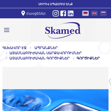
ՍԻՐՈՎ ՍՊԱՍՈՒՄ ԵՆՔ
Հասցեներ
Toggle mobile menu
ԳԼԽԱՎՈՐ ԷՋ
ԱՊՐԱՆՔՆԵՐ
ԱՏԱՄՆԱԲՈՒԺԱԿԱՆ ՍԱՐՔԱՎՈՐՈՒՄՆԵՐ
ԱՏԱՄՆԱԲՈՒԺԱԿԱՆ ԳՈՐԾԻՔՆԵՐ
ԳՈՐԾԻՔՆԵՐ