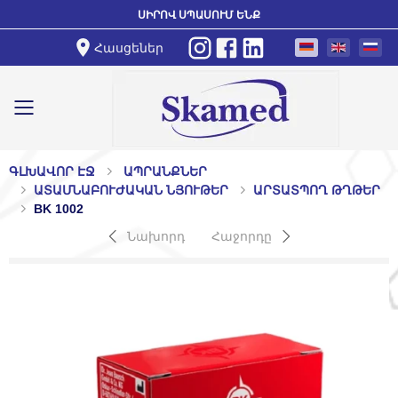
ՍԻՐՈՎ ՍՊԱՍՈՒՄ ԵՆՔ
Հասցեներ
Toggle mobile menu
ԳԼԽԱՎՈՐ ԷՋ
ԱՊՐԱՆՔՆԵՐ
ԱՏԱՄՆԱԲՈՒԺԱԿԱՆ ՆՅՈՒԹԵՐ
ԱՐՏԱՏՊՈՂ ԹՂԹԵՐ
BK 1002
Նախորդ
Հաջորդը