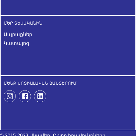
ՄԵՐ ՏԵՍԱԿԱՆԻՆ
Ապրաքներ
Կատալոգ
ՄԵՆՔ ՍՈՑԻԱԼԱԿԱՆ ՑԱՆՑԵՐՈՒՄ
© 2015-2023 Սկամեդ, Բոլոր իրավունքները