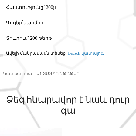
Հաստությունը՝ 200µ
Գույնը՝կարմիր
Տուփում՝ 200 թերթ
Ավելի մանրամասն տեսեք
Bausch կատալոգ
Կատեգորիա
:
ԱՐՏԱՏՊՈՂ ԹՂԹԵՐ
Ձեզ հնարավոր է նաև դուր
գա