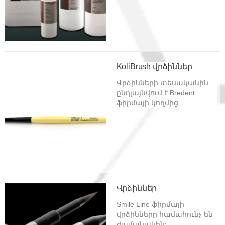
նախատեսված ինչպես
բարձր,այնպես ՝էլ ցածր
ջերմաստիճաններում
աշխատող կերամիկական
զանգվածների համար:
KoliBrush վրձիններ
Վրձինների տեսականին
ընդլայնվում է Bredent
ֆիրմայի կողմից
ներկայացված բնական,
ինչպես նաև
արհեստական վրձիններ
տարբեր համարների և
տարբեր տեսակների:
Վրձիններ
Smile Line ֆիրմայի
վրձինները համահունչ են
ժամանակին: