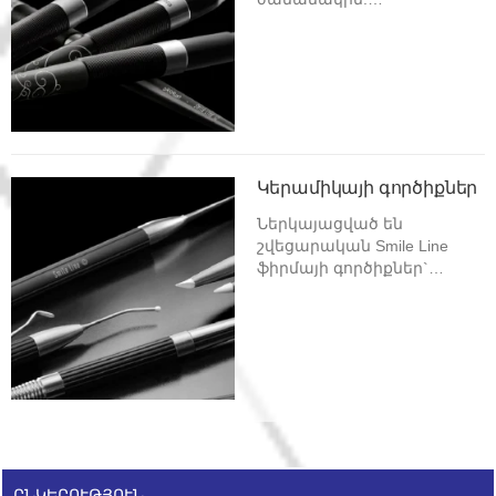
Արտադրվում են տարբեր
տեսակի և դիզայնի
ամբողջական վրձիններ,
որոնց գլխիկները
ժամանակի ընթացքում
կարելի է փոխարինել
նորով:
Կերամիկայի գործիքներ
Ներկայացված են
շվեցարական Smile Line
ֆիրմայի գործիքներ`
բահակներ, մոդուլներ,
որոնք յուրահատուկ են,
աննախադեպ և հիանալի:
ԸՆԿԵՐՈՒԹՅՈՒՆ