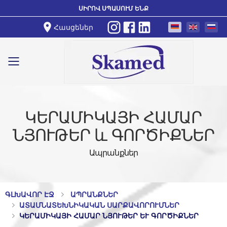
ՍԻՐՈՎ ՍՊԱՍՈՒՄ ԵՆՔ
Հասցեներ
Toggle mobile menu
ԿԵՐԱՄԻԿԱՅԻ ՀԱՄԱՐ
ՆՅՈՒԹԵՐ և ԳՈՐԾԻՔՆԵՐ
Ապրանքներ
ԳԼԽԱՎՈՐ ԷՋ
ԱՊՐԱՆՔՆԵՐ
ԱՏԱՄՆԱՏԵԽՆԻԿԱԿԱՆ ՍԱՐՔԱՎՈՐՈՒՄՆԵՐ
ԿԵՐԱՄԻԿԱՅԻ ՀԱՄԱՐ ՆՅՈՒԹԵՐ ԵՒ ԳՈՐԾԻՔՆԵՐ