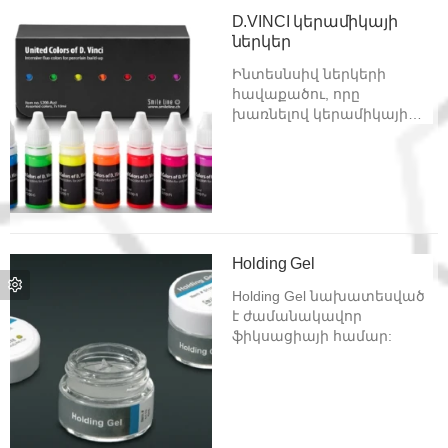
D.VINCI կերամիկայի
ներկեր
Ինտեսնսիվ ներկերի
հավաքածու, որը
խառնելով կերամիկայի
զանգվածի հետ՝
ստացվում են պայծառ և
ինտենսիվ գույներ:
Holding Gel
Holding Gel նախատեսված
է ժամանակավոր
ֆիկսացիայի համար: