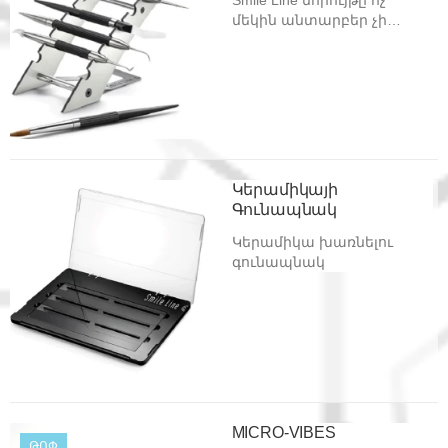
մեկին անտարբեր չի
թողնի, քանի որ այն
անվերջ
մեկնաբանությունների
հնարավորություններ է
բացում։ Այն ստացել է
Equilibrium անվանումը, որը
նշանակում է
հավասարակշռություն՝ իր
Կերամիկայի
նորարարական կոմպակտ
Գունապնակ
և գեղեցիկ դիզայնի
պատճառով:
Կերամիկա խառնելու
գունապնակ
MICRO-VIBES
ԹՈՓ