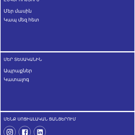
Մեր մասին
Կապ մեզ հետ
ՄԵՐ ՏԵՍԱԿԱՆԻՆ
Ապրաքներ
Կատալոգ
ՄԵՆՔ ՍՈՑԻԱԼԱԿԱՆ ՑԱՆՑԵՐՈՒՄ