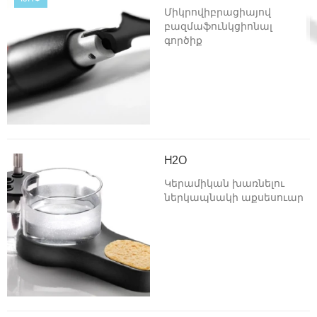
Միկրովիբրացիայով
բազմաֆունկցիոնալ
գործիք
H2O
Կերամիկան խառնելու
ներկապնակի աքսեսուար